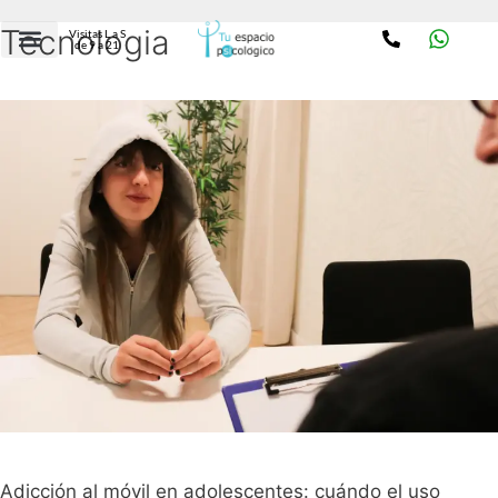
Tecnologia
Visitas L a S
de 9 a 21
Adicción al móvil en adolescentes: cuándo el uso