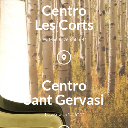
Centro
Les Corts
Av. Madrid 26, entlo. 4ª
Centro
Sant Gervasi
Trav. Gracia 15, 6º 1º