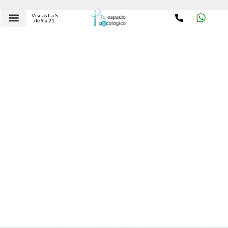
Visitas L a S
de 9 a 21