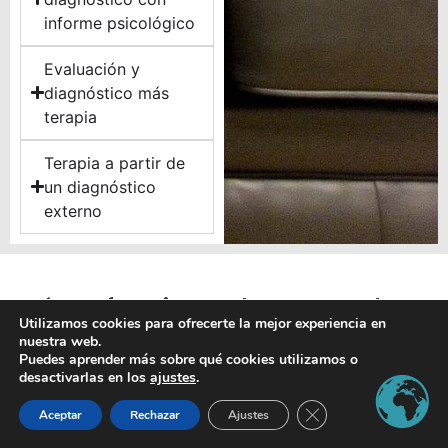
informe psicológico
Evaluación y
diagnóstico más
terapia
Terapia a partir de
un diagnóstico
externo
Cómo funciona el proceso de
Utilizamos cookies para ofrecerte la mejor experiencia en
terapia infantil
nuestra web.
Puedes aprender más sobre qué cookies utilizamos o
El proceso varía según la edad del menor y la
desactivarlas en los
ajustes
.
situación de cada familia. Te explicamos cómo
Cerrar el banner de 
Aceptar
Rechazar
Ajustes
trabajamos en cada caso para que sepas
exactamente qué esperar.