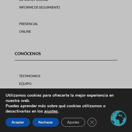
INFORME DE SEGUIMIENTO
PRESENCIAL
ONLINE
CONÓCENOS
TESTIMONIOS
EQUIPO
PREGUNTAS FRECUENTES
Utilizamos cookies para ofrecerte la mejor experiencia en
GUÍAS Y ARTÍCULOS
nuestra web.
Puedes aprender más sobre qué cookies utilizamos o
VER PRECIOS
desactivarlas en los
ajustes
.
Cerrar el banner de 
Aceptar
Rechazar
Ajustes