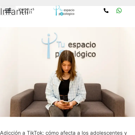
Infantil
Visitas L a S
de 9 a 21
Adicción a TikTok: cómo afecta a los adolescentes y