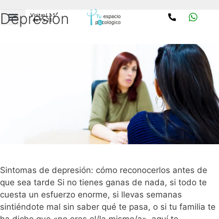
Depresión
Visitas L a S
de 9 a 21
Sintomas de depresión: cómo reconocerlos antes de
que sea tarde Si no tienes ganas de nada, si todo te
cuesta un esfuerzo enorme, si llevas semanas
sintiéndote mal sin saber qué te pasa, o si tu familia te
ha dicho que «no eres el/la mismo/a», aquí te