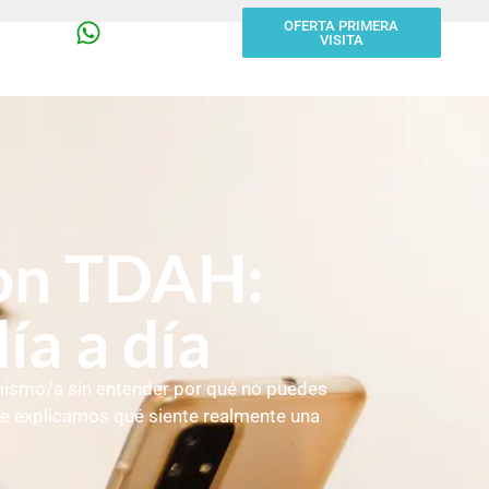
OFERTA PRIMERA
VISITA
con TDAH:
ía a día
o mismo/a sin entender por qué no puedes
 te explicamos qué siente realmente una