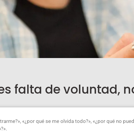
es falta de voluntad, n
rarme?», «¿por qué se me olvida todo?», «¿por qué no pue
o?».