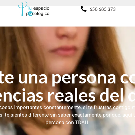
650 685 373
te una persona 
ncias reales del d
as cosas importantes constantemente, si te frustras contig
 si te sientes diferente sin saber exactamente por qué, aquí
persona con TDAH.