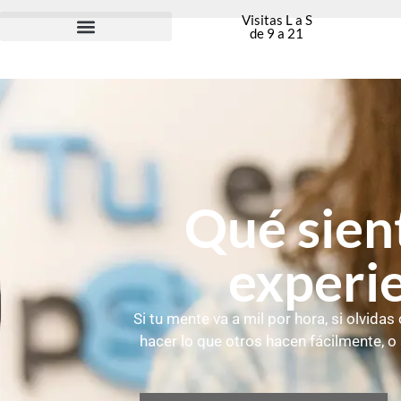
Visitas L a S
de 9 a 21
Qué sien
experie
Si tu mente va a mil por hora, si olvid
hacer lo que otros hacen fácilmente, o