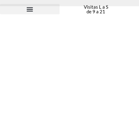
Visitas L a S
de 9 a 21