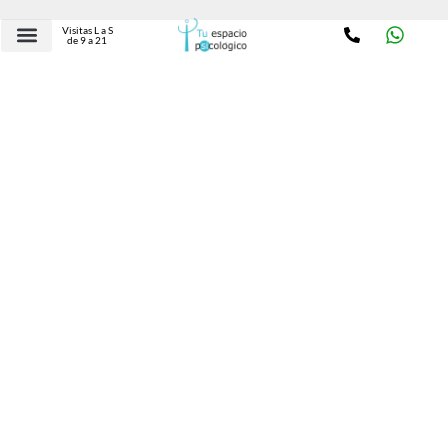
Visitas L a S
de 9 a 21